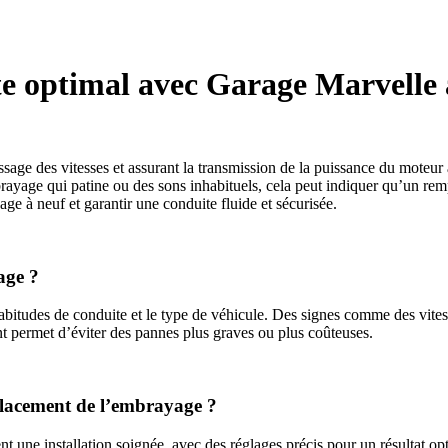
te optimal avec Garage Marvell
age des vitesses et assurant la transmission de la puissance du moteur 
embrayage qui patine ou des sons inhabituels, cela peut indiquer qu’un
age à neuf et garantir une conduite fluide et sécurisée.
age ?
abitudes de conduite et le type de véhicule. Des signes comme des vites
ent permet d’éviter des pannes plus graves ou plus coûteuses.
placement de l’embrayage ?
 une installation soignée, avec des réglages précis pour un résultat op